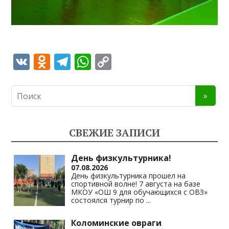
V
O
T
W
C
K
d
el
h
o
n
e
at
p
o
gr
s
y
kl
a
A
Li
СВЕЖИЕ ЗАПИСИ
as
m
p
n
s
p
k
День физкультурника!
07.08.2026
ni
День физкультурника прошел на
спортивной волне! 7 августа на базе
ki
МКОУ «ОШ 9 для обучающихся с ОВЗ»
состоялся турнир по
...
Коломинские овраги