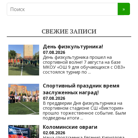
n
e
at
p
o
gr
s
y
kl
a
A
Li
СВЕЖИЕ ЗАПИСИ
as
m
p
n
s
p
k
День физкультурника!
07.08.2026
ni
День физкультурника прошел на
спортивной волне! 7 августа на базе
ki
МКОУ «ОШ 9 для обучающихся с ОВЗ»
состоялся турнир по
...
Спортивный праздник время
заслуженных наград!
07.08.2026
В преддверии Дня физкультурника на
спортивном стадионе СШ «Виктория»
прошло торжественное событие. Были
подведены итоги
...
Коломинские овраги
02.08.2026
Наша спортсменка Евгения Кириллова,