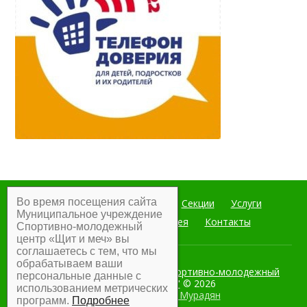
Во время посещения сайта
Главная
Мероприятия
Секции
Услуги
Муниципальное учреждение
Документы
Фотогалерея
Контакты
Спортивно-молодежный
центр «Щит и меч» вы
соглашаетесь с тем, что мы
обрабатываем ваши
Муниципальное учреждение Спортивно-молодежный
персональные данные с
центр "Щит и меч"
© 2026
использованием метрических
Разработка:
Армен Мурадян
программ.
Подробнее