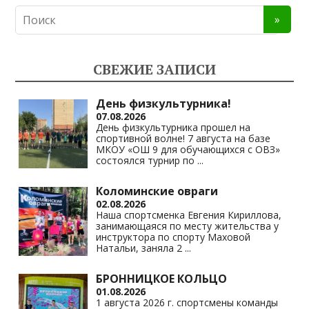
n
e
at
p
o
gr
s
y
kl
a
A
Li
СВЕЖИЕ ЗАПИСИ
as
m
p
n
s
p
k
День физкультурника!
07.08.2026
ni
День физкультурника прошел на
спортивной волне! 7 августа на базе
ki
МКОУ «ОШ 9 для обучающихся с ОВЗ»
состоялся турнир по
...
Коломинские овраги
02.08.2026
Наша спортсменка Евгения Кириллова,
занимающаяся по месту жительства у
инструктора по спорту Маховой
Натальи, заняла 2
...
БРОННИЦКОЕ КОЛЬЦО
01.08.2026
1 августа 2026 г. спортсмены команды