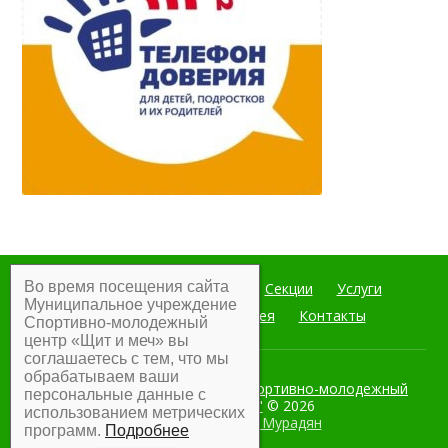
Во время посещения сайта
Главная
Мероприятия
Секции
Услуги
Муниципальное учреждение
Документы
Фотогалерея
Контакты
Спортивно-молодежный
центр «Щит и меч» вы
соглашаетесь с тем, что мы
обрабатываем ваши
Муниципальное учреждение Спортивно-молодежный
персональные данные с
центр "Щит и меч"
© 2026
использованием метрических
Разработка:
Армен Мурадян
программ.
Подробнее