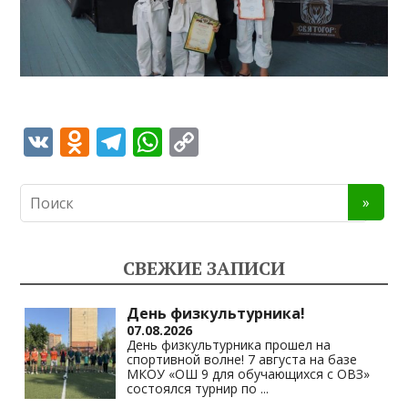
V
O
T
W
C
K
d
el
h
o
n
e
at
p
o
gr
s
y
kl
a
A
Li
СВЕЖИЕ ЗАПИСИ
as
m
p
n
s
p
k
День физкультурника!
07.08.2026
ni
День физкультурника прошел на
спортивной волне! 7 августа на базе
ki
МКОУ «ОШ 9 для обучающихся с ОВЗ»
состоялся турнир по
...