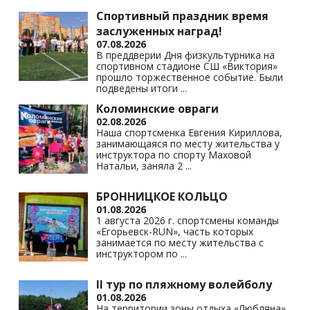
Спортивный праздник время
заслуженных наград!
07.08.2026
В преддверии Дня физкультурника на
спортивном стадионе СШ «Виктория»
прошло торжественное событие. Были
подведены итоги
...
Коломинские овраги
02.08.2026
Наша спортсменка Евгения Кириллова,
занимающаяся по месту жительства у
инструктора по спорту Маховой
Натальи, заняла 2
...
БРОННИЦКОЕ КОЛЬЦО
01.08.2026
1 августа 2026 г. спортсмены команды
«Егорьевск-RUN», часть которых
занимается по месту жительства с
инструктором по
...
II тур по пляжному волейболу
01.08.2026
На территории зоны отдыха «Любляна»