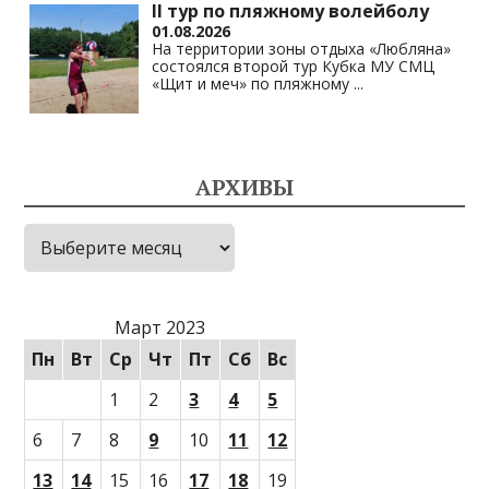
II тур по пляжному волейболу
01.08.2026
На территории зоны отдыха «Любляна»
состоялся второй тур Кубка МУ СМЦ
«Щит и меч» по пляжному
...
АРХИВЫ
Архивы
Март 2023
Пн
Вт
Ср
Чт
Пт
Сб
Вс
1
2
3
4
5
6
7
8
9
10
11
12
13
14
15
16
17
18
19