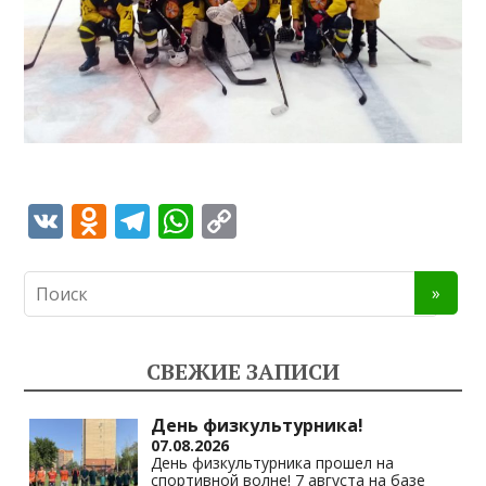
V
O
T
W
C
K
d
el
h
o
n
e
at
p
o
gr
s
y
kl
a
A
Li
СВЕЖИЕ ЗАПИСИ
as
m
p
n
s
p
k
День физкультурника!
07.08.2026
ni
День физкультурника прошел на
спортивной волне! 7 августа на базе