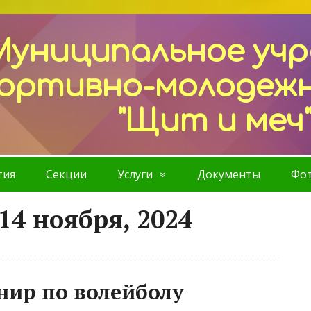
Муниципальное уч
ортивно-молодеж
"Щит и меч
тия
Секции
Услуги
Документы
Фот
14 ноября, 2024
нир по волейболу