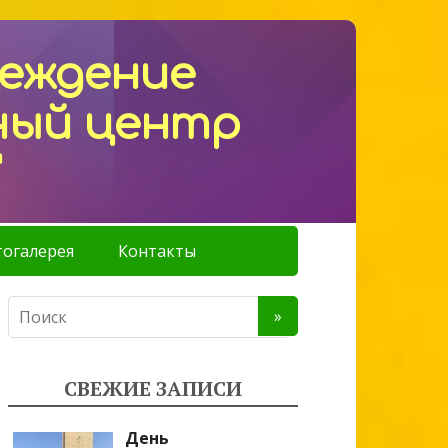
реждение
ный центр
"
огалерея
Контакты
СВЕЖИЕ ЗАПИСИ
День