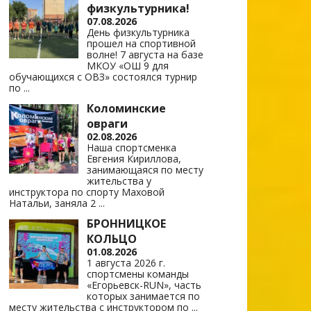
физкультурника!
07.08.2026
День физкультурника
прошел на спортивной
волне! 7 августа на базе
МКОУ «ОШ 9 для
обучающихся с ОВЗ» состоялся турнир
по
...
Коломинские
овраги
02.08.2026
Наша спортсменка
Евгения Кириллова,
занимающаяся по месту
жительства у
инструктора по спорту Маховой
Натальи, заняла 2
...
БРОННИЦКОЕ
КОЛЬЦО
01.08.2026
1 августа 2026 г.
спортсмены команды
«Егорьевск-RUN», часть
которых занимается по
месту жительства с инструктором по
...