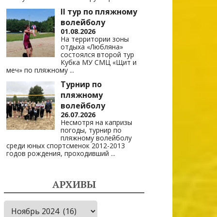
II тур по пляжному
волейболу
01.08.2026
На территории зоны
отдыха «Любляна»
состоялся второй тур
Кубка МУ СМЦ «Щит и
меч» по пляжному
...
Турнир по
пляжному
волейболу
26.07.2026
Несмотря на капризы
погоды, турнир по
пляжному волейболу
среди юных спортсменок 2012-2013
годов рождения, проходивший
...
АРХИВЫ
Архивы