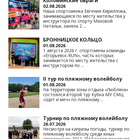
Коломинские овраги
02.08.2026
Наша спортсменка Евгения Кириллова,
занимающаяся по месту жительства у
инструктора по спорту Маховой
Натальи, заняла 2
...
БРОННИЦКОЕ КОЛЬЦО
01.08.2026
1 августа 2026 г. спортсмены команды
«Егорьевск-RUN», часть которых
занимается по месту жительства с
инструктором по
...
II тур по пляжному волейболу
01.08.2026
На территории зоны отдыха «Любляна»
состоялся второй тур Кубка МУ СМЦ
«Щит и меч» по пляжному
...
Турнир по пляжному волейболу
26.07.2026
Несмотря на капризы погоды, турнир по
пляжному волейболу среди юных
спортсменок 2012-2013 годов рождения,