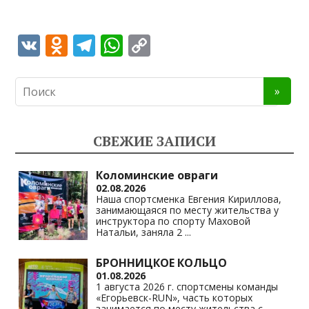
V
O
T
W
C
K
d
el
h
o
n
e
at
p
o
gr
s
y
kl
a
A
Li
СВЕЖИЕ ЗАПИСИ
as
m
p
n
s
p
k
Коломинские овраги
02.08.2026
ni
Наша спортсменка Евгения Кириллова,
занимающаяся по месту жительства у
ki
инструктора по спорту Маховой
Натальи, заняла 2
...
БРОННИЦКОЕ КОЛЬЦО
01.08.2026
1 августа 2026 г. спортсмены команды
«Егорьевск-RUN», часть которых
занимается по месту жительства с