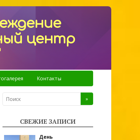
реждение
ный центр
"
огалерея
Контакты
СВЕЖИЕ ЗАПИСИ
День