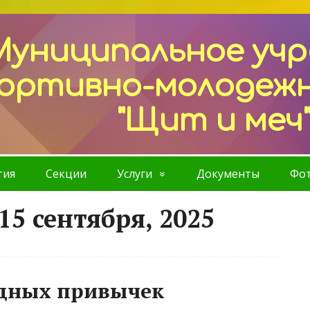
Муниципальное уч
ортивно-молодеж
"Щит и меч
тия
Секции
Услуги
Документы
Фот
15 сентября, 2025
дных привычек