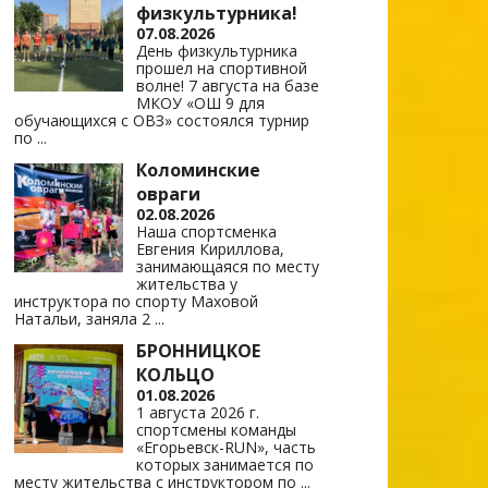
физкультурника!
07.08.2026
День физкультурника
прошел на спортивной
волне! 7 августа на базе
МКОУ «ОШ 9 для
обучающихся с ОВЗ» состоялся турнир
по
...
Коломинские
овраги
02.08.2026
Наша спортсменка
Евгения Кириллова,
занимающаяся по месту
жительства у
инструктора по спорту Маховой
Натальи, заняла 2
...
БРОННИЦКОЕ
КОЛЬЦО
01.08.2026
1 августа 2026 г.
спортсмены команды
«Егорьевск-RUN», часть
которых занимается по
месту жительства с инструктором по
...