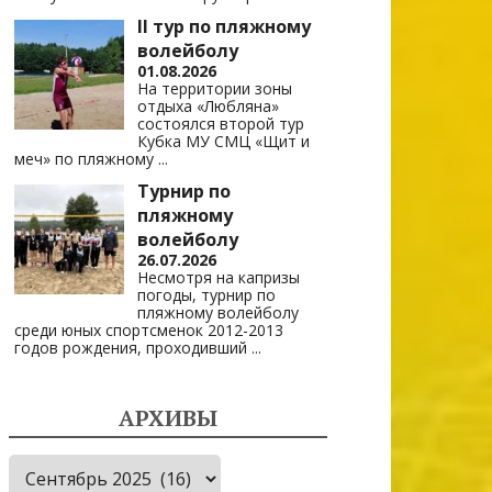
II тур по пляжному
волейболу
01.08.2026
На территории зоны
отдыха «Любляна»
состоялся второй тур
Кубка МУ СМЦ «Щит и
меч» по пляжному
...
Турнир по
пляжному
волейболу
26.07.2026
Несмотря на капризы
погоды, турнир по
пляжному волейболу
среди юных спортсменок 2012-2013
годов рождения, проходивший
...
АРХИВЫ
Архивы