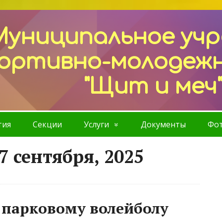
Муниципальное уч
ортивно-молодеж
"Щит и меч
тия
Секции
Услуги
Документы
Фот
7 сентября, 2025
 парковому волейболу