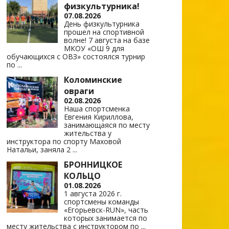
физкультурника!
07.08.2026
День физкультурника
прошел на спортивной
волне! 7 августа на базе
МКОУ «ОШ 9 для
обучающихся с ОВЗ» состоялся турнир
по
...
Коломинские
овраги
02.08.2026
Наша спортсменка
Евгения Кириллова,
занимающаяся по месту
жительства у
инструктора по спорту Маховой
Натальи, заняла 2
...
БРОННИЦКОЕ
КОЛЬЦО
01.08.2026
1 августа 2026 г.
спортсмены команды
«Егорьевск-RUN», часть
которых занимается по
месту жительства с инструктором по
...