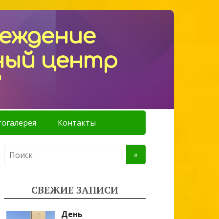
реждение
ный центр
"
огалерея
Контакты
СВЕЖИЕ ЗАПИСИ
День