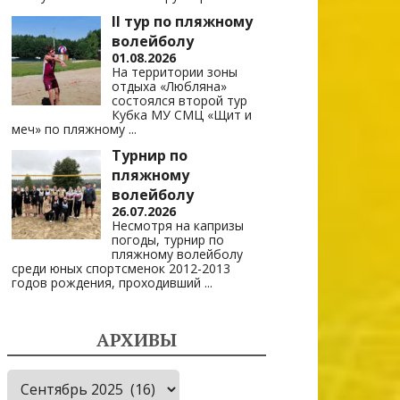
II тур по пляжному
волейболу
01.08.2026
На территории зоны
отдыха «Любляна»
состоялся второй тур
Кубка МУ СМЦ «Щит и
меч» по пляжному
...
Турнир по
пляжному
волейболу
26.07.2026
Несмотря на капризы
погоды, турнир по
пляжному волейболу
среди юных спортсменок 2012-2013
годов рождения, проходивший
...
АРХИВЫ
Архивы