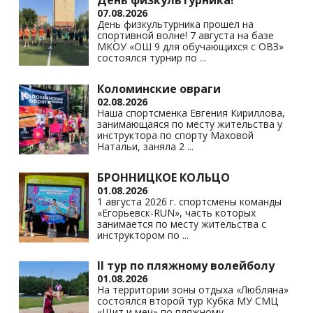
День физкультурника!
07.08.2026
День физкультурника прошел на
спортивной волне! 7 августа на базе
МКОУ «ОШ 9 для обучающихся с ОВЗ»
состоялся турнир по
...
Коломинские овраги
02.08.2026
Наша спортсменка Евгения Кириллова,
занимающаяся по месту жительства у
инструктора по спорту Маховой
Натальи, заняла 2
...
БРОННИЦКОЕ КОЛЬЦО
01.08.2026
1 августа 2026 г. спортсмены команды
«Егорьевск-RUN», часть которых
занимается по месту жительства с
инструктором по
...
II тур по пляжному волейболу
01.08.2026
На территории зоны отдыха «Любляна»
состоялся второй тур Кубка МУ СМЦ
«Щит и меч» по пляжному
...