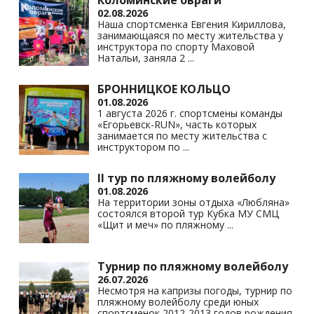
Коломинские овраги
02.08.2026
Наша спортсменка Евгения Кириллова,
занимающаяся по месту жительства у
инструктора по спорту Маховой
Натальи, заняла 2
...
БРОННИЦКОЕ КОЛЬЦО
01.08.2026
1 августа 2026 г. спортсмены команды
«Егорьевск-RUN», часть которых
занимается по месту жительства с
инструктором по
...
II тур по пляжному волейболу
01.08.2026
На территории зоны отдыха «Любляна»
состоялся второй тур Кубка МУ СМЦ
«Щит и меч» по пляжному
...
Турнир по пляжному волейболу
26.07.2026
Несмотря на капризы погоды, турнир по
пляжному волейболу среди юных
спортсменок 2012-2013 годов рождения,