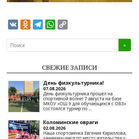
V
O
T
W
C
K
d
el
h
o
n
e
at
p
o
gr
s
y
kl
a
A
Li
СВЕЖИЕ ЗАПИСИ
as
m
p
n
s
p
k
День физкультурника!
07.08.2026
ni
День физкультурника прошел на
спортивной волне! 7 августа на базе
ki
МКОУ «ОШ 9 для обучающихся с ОВЗ»
состоялся турнир по
...
Коломинские овраги
02.08.2026
Наша спортсменка Евгения Кириллова,
занимающаяся по месту жительства у