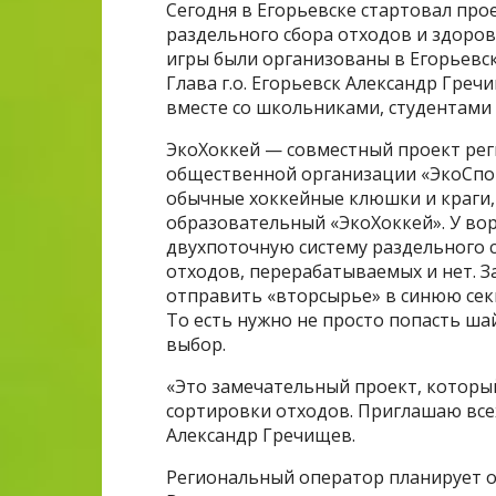
Сегодня в Егорьевске стартовал про
раздельного сбора отходов и здоров
игры были организованы в Егорьевск
Глава г.о. Егорьевск Александр Гре
вместе со школьниками, студентами 
ЭкоХоккей — совместный проект рег
общественной организации «ЭкоСпор
обычные хоккейные клюшки и краги,
образовательный «ЭкоХоккей». У воро
двухпоточную систему раздельного с
отходов, перерабатываемых и нет. 
отправить «вторсырье» в синюю сек
То есть нужно не просто попасть ша
выбор.
«Это замечательный проект, которы
сортировки отходов. Приглашаю всех
Александр Гречищев.
Региональный оператор планирует о