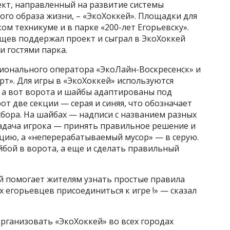
ект, направленный на развитие системы
ого образа жизни, – «ЭкоХоккей». Площадки для
ом техникуме и в парке «200-лет Егорьевску».
чищев поддержал проект и сыграл в ЭкоХоккей
и гостями парка.
ионального оператора «ЭкоЛайн-Воскресенск» и
т». Для игры в «ЭкоХоккей» используются
 а вот ворота и шайбы адаптированы под
т две секции — серая и синяя, что обозначает
бора. На шайбах — надписи с названием разных
Задача игрока — принять правильное решение и
цию, а «неперерабатываемый мусор» — в серую.
йбой в ворота, а еще и сделать правильный
й помогает жителям узнать простые правила
 егорьевцев присоединиться к игре !» — сказал
рганизовать «ЭкоХоккей» во всех городах