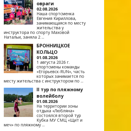
овраги
02.08.2026
Наша спортсменка
Евгения Кириллова,
занимающаяся по месту
жительства у
инструктора по спорту Маховой
Натальи, заняла 2
...
БРОННИЦКОЕ
КОЛЬЦО
01.08.2026
1 августа 2026 г.
спортсмены команды
«Егорьевск-RUN», часть
которых занимается по
месту жительства с инструктором по
...
II тур по пляжному
волейболу
01.08.2026
На территории зоны
отдыха «Любляна»
состоялся второй тур
Кубка МУ СМЦ «Щит и
меч» по пляжному
...