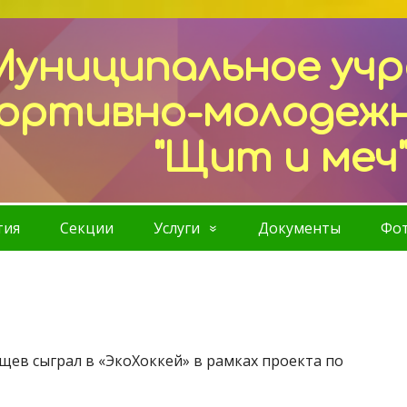
Муниципальное уч
ортивно-молодеж
"Щит и меч
тия
Секции
Услуги
Документы
Фот
ищев сыграл в «ЭкоХоккей» в рамках проекта по