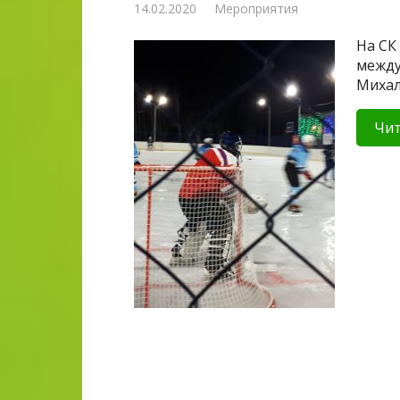
14.02.2020
Мероприятия
На СК
между
Михал
Чит