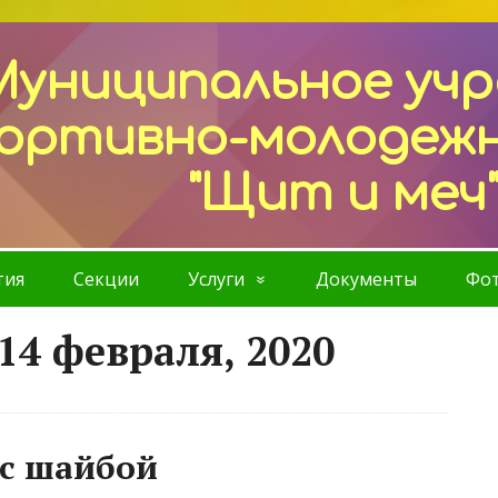
Муниципальное уч
ортивно-молодеж
"Щит и меч
тия
Секции
Услуги
Документы
Фот
14 февраля, 2020
 с шайбой