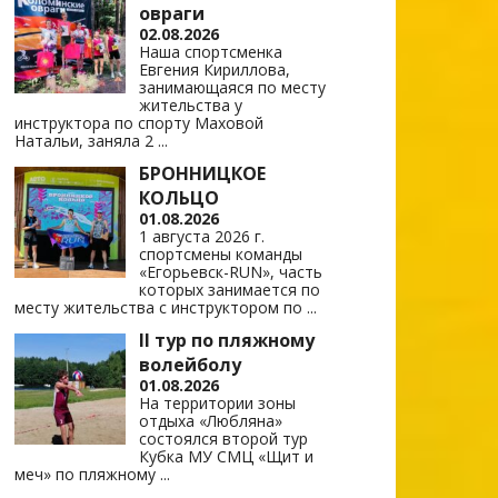
овраги
02.08.2026
Наша спортсменка
Евгения Кириллова,
занимающаяся по месту
жительства у
инструктора по спорту Маховой
Натальи, заняла 2
...
БРОННИЦКОЕ
КОЛЬЦО
01.08.2026
1 августа 2026 г.
спортсмены команды
«Егорьевск-RUN», часть
которых занимается по
месту жительства с инструктором по
...
II тур по пляжному
волейболу
01.08.2026
На территории зоны
отдыха «Любляна»
состоялся второй тур
Кубка МУ СМЦ «Щит и
меч» по пляжному
...