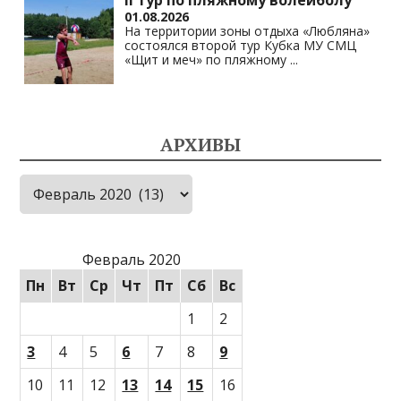
II тур по пляжному волейболу
01.08.2026
На территории зоны отдыха «Любляна»
состоялся второй тур Кубка МУ СМЦ
«Щит и меч» по пляжному
...
АРХИВЫ
Архивы
Февраль 2020
Пн
Вт
Ср
Чт
Пт
Сб
Вс
1
2
3
4
5
6
7
8
9
10
11
12
13
14
15
16