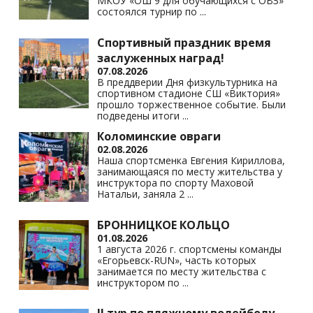
МКОУ «ОШ 9 для обучающихся с ОВЗ»
состоялся турнир по
...
Спортивный праздник время
заслуженных наград!
07.08.2026
В преддверии Дня физкультурника на
спортивном стадионе СШ «Виктория»
прошло торжественное событие. Были
подведены итоги
...
Коломинские овраги
02.08.2026
Наша спортсменка Евгения Кириллова,
занимающаяся по месту жительства у
инструктора по спорту Маховой
Натальи, заняла 2
...
БРОННИЦКОЕ КОЛЬЦО
01.08.2026
1 августа 2026 г. спортсмены команды
«Егорьевск-RUN», часть которых
занимается по месту жительства с
инструктором по
...