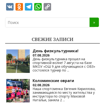
V
O
T
W
C
K
d
el
h
o
n
e
at
p
o
gr
s
y
kl
a
A
Li
СВЕЖИЕ ЗАПИСИ
as
m
p
n
s
p
k
День физкультурника!
07.08.2026
ni
День физкультурника прошел на
спортивной волне! 7 августа на базе
ki
МКОУ «ОШ 9 для обучающихся с ОВЗ»
состоялся турнир по
...
Коломинские овраги
02.08.2026
Наша спортсменка Евгения Кириллова,
занимающаяся по месту жительства у
инструктора по спорту Маховой
Натальи, заняла 2
...