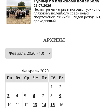
Турнир по пляжному волейболу
26.07.2026
Несмотря на капризы погоды, турнир по
пляжному волейболу среди юных
спортсменок 2012-2013 годов рождения,
проходивший
...
АРХИВЫ
Архивы
Февраль 2020
Пн
Вт
Ср
Чт
Пт
Сб
Вс
1
2
3
4
5
6
7
8
9
10
11
12
13
14
15
16