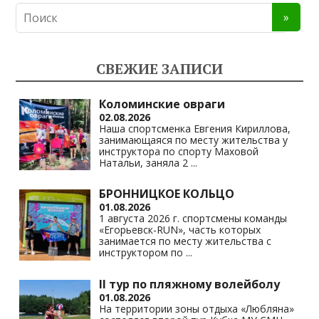
n
e
at
p
o
gr
s
y
kl
a
A
Li
СВЕЖИЕ ЗАПИСИ
as
m
p
n
s
p
k
Коломинские овраги
02.08.2026
ni
Наша спортсменка Евгения Кириллова,
занимающаяся по месту жительства у
ki
инструктора по спорту Маховой
Натальи, заняла 2
...
БРОННИЦКОЕ КОЛЬЦО
01.08.2026
1 августа 2026 г. спортсмены команды
«Егорьевск-RUN», часть которых
занимается по месту жительства с
инструктором по
...
II тур по пляжному волейболу
01.08.2026
На территории зоны отдыха «Любляна»