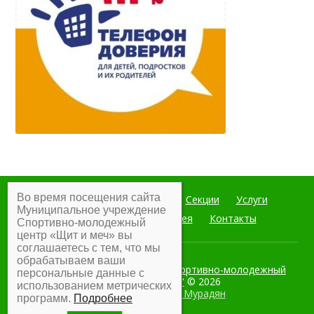
Во время посещения сайта
Главная
Мероприятия
Секции
Услуги
Муниципальное учреждение
Документы
Фотогалерея
Контакты
Спортивно-молодежный
центр «Щит и меч» вы
соглашаетесь с тем, что мы
обрабатываем ваши
Муниципальное учреждение Спортивно-молодежный
персональные данные с
центр "Щит и меч"
© 2026
использованием метрических
Разработка:
Армен Мурадян
программ.
Подробнее