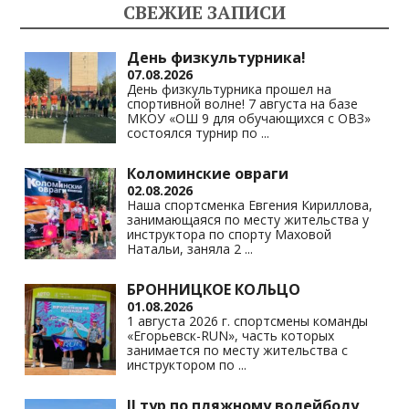
kl
a
A
Li
СВЕЖИЕ ЗАПИСИ
as
m
p
n
s
p
k
День физкультурника!
07.08.2026
ni
День физкультурника прошел на
спортивной волне! 7 августа на базе
ki
МКОУ «ОШ 9 для обучающихся с ОВЗ»
состоялся турнир по
...
Коломинские овраги
02.08.2026
Наша спортсменка Евгения Кириллова,
занимающаяся по месту жительства у
инструктора по спорту Маховой
Натальи, заняла 2
...
БРОННИЦКОЕ КОЛЬЦО
01.08.2026
1 августа 2026 г. спортсмены команды
«Егорьевск-RUN», часть которых
занимается по месту жительства с
инструктором по
...
II тур по пляжному волейболу