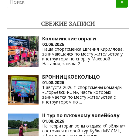
n
e
at
p
o
gr
s
y
kl
a
A
Li
СВЕЖИЕ ЗАПИСИ
as
m
p
n
s
p
k
Коломинские овраги
02.08.2026
ni
Наша спортсменка Евгения Кириллова,
занимающаяся по месту жительства у
ki
инструктора по спорту Маховой
Натальи, заняла 2
...
БРОННИЦКОЕ КОЛЬЦО
01.08.2026
1 августа 2026 г. спортсмены команды
«Егорьевск-RUN», часть которых
занимается по месту жительства с
инструктором по
...
II тур по пляжному волейболу
01.08.2026
На территории зоны отдыха «Любляна»
состоялся второй тур Кубка МУ СМЦ
«Щит и меч» по пляжному
...