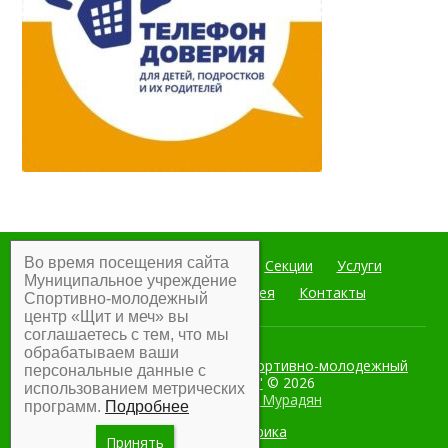
Во время посещения сайта
Главная
Мероприятия
Секции
Услуги
Муниципальное учреждение
Документы
Фотогалерея
Контакты
Спортивно-молодежный
центр «Щит и меч» вы
соглашаетесь с тем, что мы
обрабатываем ваши
Муниципальное учреждение Спортивно-молодежный
персональные данные с
центр "Щит и меч"
© 2026
использованием метрических
Разработка:
Армен Мурадян
программ.
Подробнее