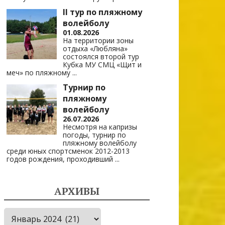
II тур по пляжному
волейболу
01.08.2026
На территории зоны
отдыха «Любляна»
состоялся второй тур
Кубка МУ СМЦ «Щит и
меч» по пляжному
...
Турнир по
пляжному
волейболу
26.07.2026
Несмотря на капризы
погоды, турнир по
пляжному волейболу
среди юных спортсменок 2012-2013
годов рождения, проходивший
...
АРХИВЫ
Архивы