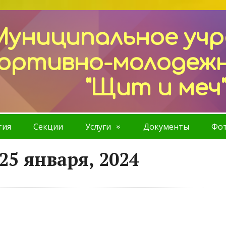
Муниципальное уч
ортивно-молодеж
"Щит и меч
тия
Секции
Услуги
Документы
Фот
25 января, 2024