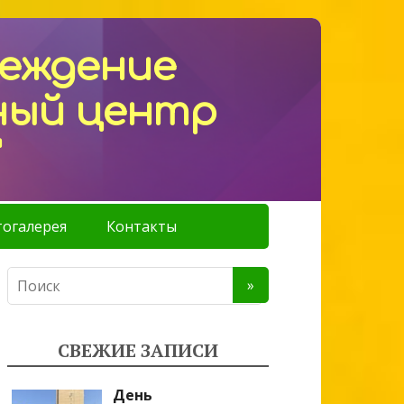
реждение
ный центр
"
огалерея
Контакты
СВЕЖИЕ ЗАПИСИ
День