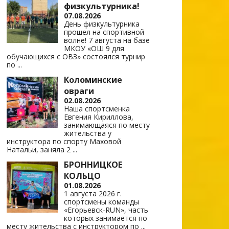
физкультурника!
07.08.2026
День физкультурника
прошел на спортивной
волне! 7 августа на базе
МКОУ «ОШ 9 для
обучающихся с ОВЗ» состоялся турнир
по
...
Коломинские
овраги
02.08.2026
Наша спортсменка
Евгения Кириллова,
занимающаяся по месту
жительства у
инструктора по спорту Маховой
Натальи, заняла 2
...
БРОННИЦКОЕ
КОЛЬЦО
01.08.2026
1 августа 2026 г.
спортсмены команды
«Егорьевск-RUN», часть
которых занимается по
месту жительства с инструктором по
...