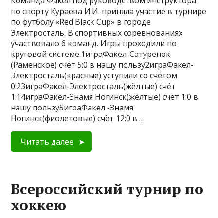
Команда Факел под руководством инструктора
по спорту Кураева И.И. приняла участие в турнире
по футболу «Red Black Cup» в городе
Электросталь. В спортивных соревнованиях
участвовало 6 команд. Игры проходили по
круговой системе.1играФакел-Сатуренок
(Раменское) счёт 5:0 в нашу пользу2играФакел-
Электросталь(красные) уступили со счётом
0:23играФакел-Электросталь(жёлтые) счёт
1:14играФакел-Знамя Ногинск(жёлтые) счёт 1:0 в
нашу пользу5играФакел -Знамя
Ногинск(фиолетовые) счёт 12:0 в …
Читать далее
Всероссийский турнир по
хоккею