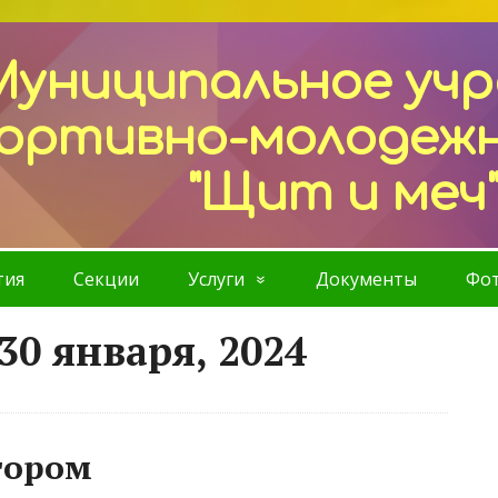
Муниципальное уч
ортивно-молодеж
"Щит и меч
тия
Секции
Услуги
Документы
Фот
30 января, 2024
тором