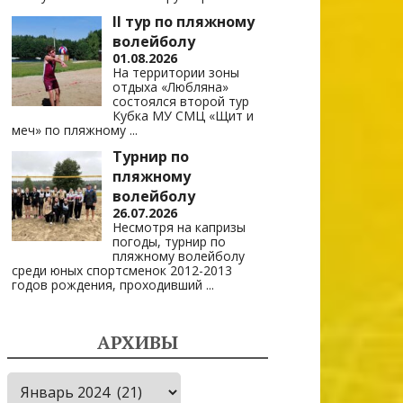
II тур по пляжному
волейболу
01.08.2026
На территории зоны
отдыха «Любляна»
состоялся второй тур
Кубка МУ СМЦ «Щит и
меч» по пляжному
...
Турнир по
пляжному
волейболу
26.07.2026
Несмотря на капризы
погоды, турнир по
пляжному волейболу
среди юных спортсменок 2012-2013
годов рождения, проходивший
...
АРХИВЫ
Архивы