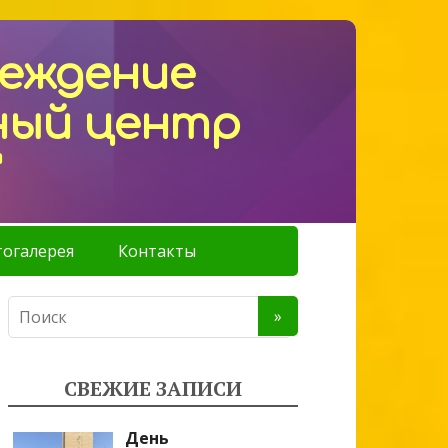
реждение
ный центр
"
огалерея
Контакты
СВЕЖИЕ ЗАПИСИ
День