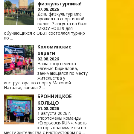
физкультурника!
07.08.2026
День физкультурника
прошел на спортивной
волне! 7 августа на базе
МКОУ «ОШ 9 для
обучающихся с ОВЗ» состоялся турнир
по
...
Коломинские
овраги
02.08.2026
Наша спортсменка
Евгения Кириллова,
занимающаяся по месту
жительства у
инструктора по спорту Маховой
Натальи, заняла 2
...
БРОННИЦКОЕ
КОЛЬЦО
01.08.2026
1 августа 2026 г.
спортсмены команды
«Егорьевск-RUN», часть
которых занимается по
месту жительства с инструктором по
...