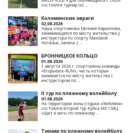
МКОУ «ОШ 9 для обучающихся с ОВЗ»
состоялся турнир по
...
Коломинские овраги
02.08.2026
Наша спортсменка Евгения Кириллова,
занимающаяся по месту жительства у
инструктора по спорту Маховой
Натальи, заняла 2
...
БРОННИЦКОЕ КОЛЬЦО
01.08.2026
1 августа 2026 г. спортсмены команды
«Егорьевск-RUN», часть которых
занимается по месту жительства с
инструктором по
...
II тур по пляжному волейболу
01.08.2026
На территории зоны отдыха «Любляна»
состоялся второй тур Кубка МУ СМЦ
«Щит и меч» по пляжному
...
Турнир по пляжному волейболу