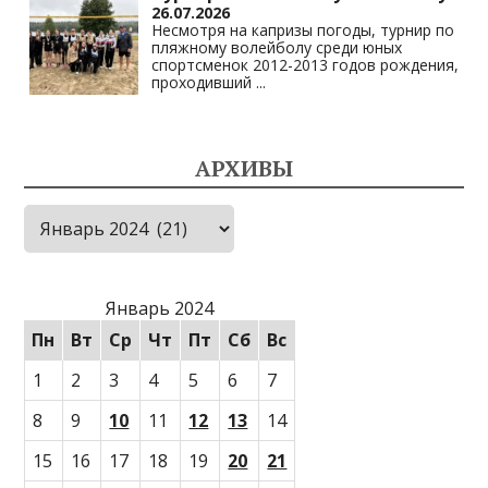
26.07.2026
Несмотря на капризы погоды, турнир по
пляжному волейболу среди юных
спортсменок 2012-2013 годов рождения,
проходивший
...
АРХИВЫ
Архивы
Январь 2024
Пн
Вт
Ср
Чт
Пт
Сб
Вс
1
2
3
4
5
6
7
8
9
10
11
12
13
14
15
16
17
18
19
20
21