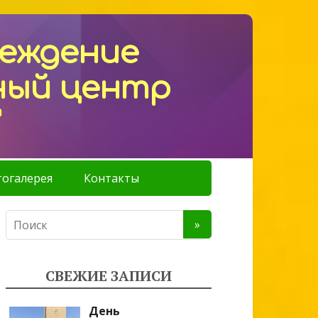
реждение
ный центр
"
огалерея
Контакты
СВЕЖИЕ ЗАПИСИ
День