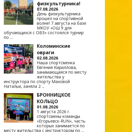
физкультурника!
07.08.2026
День физкультурника
прошел на спортивной
волне! 7 августа на базе
МКОУ «ОШ 9 для
обучающихся с ОВЗ» состоялся турнир
по
...
Коломинские
овраги
02.08.2026
Наша спортсменка
Евгения Кириллова,
занимающаяся по месту
жительства у
инструктора по спорту Маховой
Натальи, заняла 2
...
БРОННИЦКОЕ
КОЛЬЦО
01.08.2026
1 августа 2026 г.
спортсмены команды
«Егорьевск-RUN», часть
которых занимается по
месту жительства с инструктором по
...