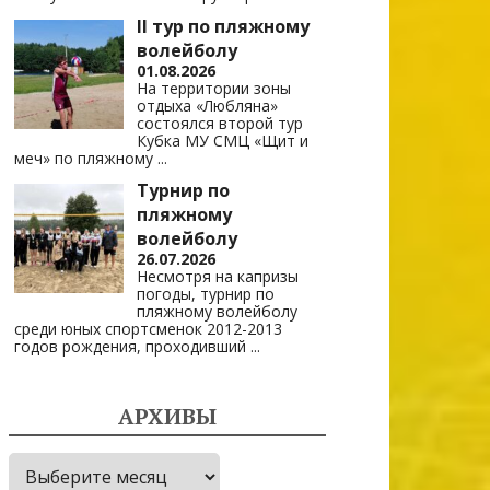
II тур по пляжному
волейболу
01.08.2026
На территории зоны
отдыха «Любляна»
состоялся второй тур
Кубка МУ СМЦ «Щит и
меч» по пляжному
...
Турнир по
пляжному
волейболу
26.07.2026
Несмотря на капризы
погоды, турнир по
пляжному волейболу
среди юных спортсменок 2012-2013
годов рождения, проходивший
...
АРХИВЫ
Архивы