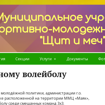
Муниципальное уч
ортивно-молодеж
"Щит и меч
тия
Секции
Услуги
Документы
Фот
ному волейболу
 молодёжной политики, администрации г.о.
дке расположенной на территории ММЦ «Маяк»,
болу среди смешанных команд 3х3.