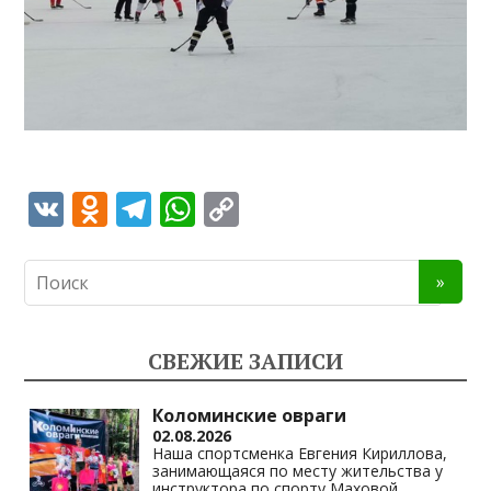
V
O
T
W
C
K
d
el
h
o
n
e
at
p
o
gr
s
y
kl
a
A
Li
СВЕЖИЕ ЗАПИСИ
as
m
p
n
s
p
k
Коломинские овраги
02.08.2026
ni
Наша спортсменка Евгения Кириллова,
занимающаяся по месту жительства у
ki
инструктора по спорту Маховой