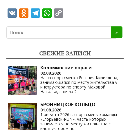
V
O
T
W
C
K
d
el
h
o
n
e
at
p
o
gr
s
y
kl
a
A
Li
СВЕЖИЕ ЗАПИСИ
as
m
p
n
s
p
k
Коломинские овраги
02.08.2026
ni
Наша спортсменка Евгения Кириллова,
занимающаяся по месту жительства у
ki
инструктора по спорту Маховой
Натальи, заняла 2
...
БРОННИЦКОЕ КОЛЬЦО
01.08.2026
1 августа 2026 г. спортсмены команды
«Егорьевск-RUN», часть которых
занимается по месту жительства с
инструктором по
...