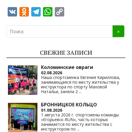
V
O
T
W
C
K
d
el
h
o
n
e
at
p
o
gr
s
y
kl
a
A
Li
СВЕЖИЕ ЗАПИСИ
as
m
p
n
s
p
k
Коломинские овраги
02.08.2026
ni
Наша спортсменка Евгения Кириллова,
занимающаяся по месту жительства у
ki
инструктора по спорту Маховой
Натальи, заняла 2
...
БРОННИЦКОЕ КОЛЬЦО
01.08.2026
1 августа 2026 г. спортсмены команды
«Егорьевск-RUN», часть которых
занимается по месту жительства с
инструктором по
...