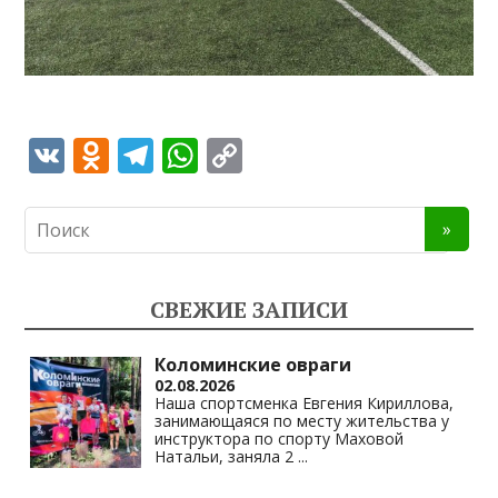
V
O
T
W
C
K
d
el
h
o
n
e
at
p
o
gr
s
y
kl
a
A
Li
СВЕЖИЕ ЗАПИСИ
as
m
p
n
s
p
k
Коломинские овраги
02.08.2026
ni
Наша спортсменка Евгения Кириллова,
занимающаяся по месту жительства у
ki
инструктора по спорту Маховой
Натальи, заняла 2
...