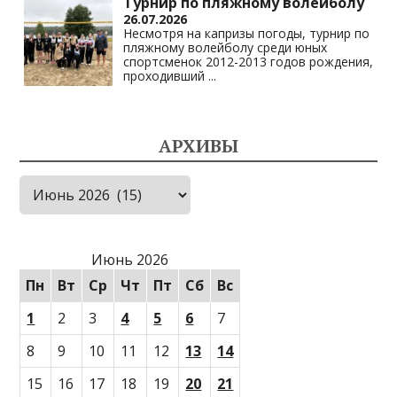
Турнир по пляжному волейболу
26.07.2026
Несмотря на капризы погоды, турнир по
пляжному волейболу среди юных
спортсменок 2012-2013 годов рождения,
проходивший
...
АРХИВЫ
Архивы
Июнь 2026
Пн
Вт
Ср
Чт
Пт
Сб
Вс
1
2
3
4
5
6
7
8
9
10
11
12
13
14
15
16
17
18
19
20
21