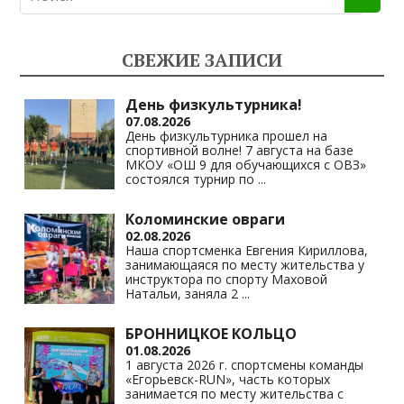
o
gr
s
y
kl
a
A
Li
СВЕЖИЕ ЗАПИСИ
as
m
p
n
s
p
k
День физкультурника!
07.08.2026
ni
День физкультурника прошел на
спортивной волне! 7 августа на базе
ki
МКОУ «ОШ 9 для обучающихся с ОВЗ»
состоялся турнир по
...
Коломинские овраги
02.08.2026
Наша спортсменка Евгения Кириллова,
занимающаяся по месту жительства у
инструктора по спорту Маховой
Натальи, заняла 2
...
БРОННИЦКОЕ КОЛЬЦО
01.08.2026
1 августа 2026 г. спортсмены команды
«Егорьевск-RUN», часть которых
занимается по месту жительства с