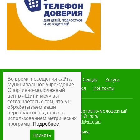
Во время посещения сайта
Главная
Мероприятия
Секции
Услуги
Муниципальное учреждение
Документы
Фотогалерея
Контакты
Спортивно-молодежный
центр «Щит и меч» вы
соглашаетесь с тем, что мы
обрабатываем ваши
Муниципальное учреждение Спортивно-молодежный
персональные данные с
центр "Щит и меч"
© 2026
использованием метрических
Разработка:
Армен Мурадян
программ.
Подробнее