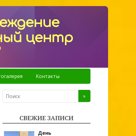
реждение
ный центр
"
огалерея
Контакты
СВЕЖИЕ ЗАПИСИ
День