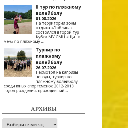
II тур по пляжному
волейболу
01.08.2026
На территории зоны
отдыха «Любляна»
состоялся второй тур
Кубка МУ СМЦ «Щит и
меч» по пляжному
...
Турнир по
пляжному
волейболу
26.07.2026
Несмотря на капризы
погоды, турнир по
пляжному волейболу
среди юных спортсменок 2012-2013
годов рождения, проходивший
...
АРХИВЫ
Архивы