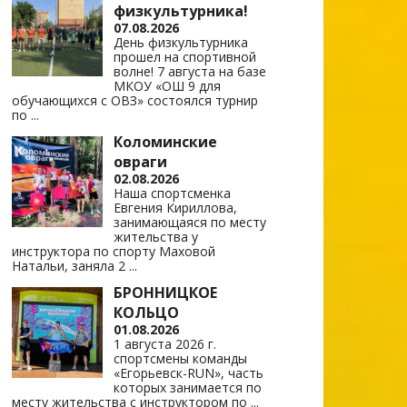
физкультурника!
07.08.2026
День физкультурника
прошел на спортивной
волне! 7 августа на базе
МКОУ «ОШ 9 для
обучающихся с ОВЗ» состоялся турнир
по
...
Коломинские
овраги
02.08.2026
Наша спортсменка
Евгения Кириллова,
занимающаяся по месту
жительства у
инструктора по спорту Маховой
Натальи, заняла 2
...
БРОННИЦКОЕ
КОЛЬЦО
01.08.2026
1 августа 2026 г.
спортсмены команды
«Егорьевск-RUN», часть
которых занимается по
месту жительства с инструктором по
...