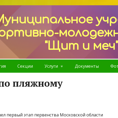
Муниципальное уч
ортивно-молодеж
"Щит и меч
тия
Секции
Услуги
Документы
Фот
 по пляжному
шел первый этап первенства Московской области