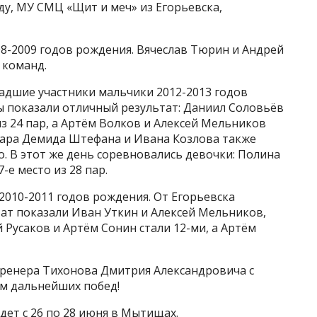
у, МУ СМЦ «Щит и меч» из Егорьевска,
-2009 годов рождения. Вячеслав Тюрин и Андрей
 команд.
адшие участники мальчики 2012-2013 годов
ы показали отличный результат: Даниил Соловьёв
з 24 пар, а Артём Волков и Алексей Мельников
пара Демида Штефана и Ивана Козлова также
о. В этот же день соревновались девочки: Полина
-е место из 28 пар.
010-2011 годов рождения. От Егорьевска
ат показали Иван Уткин и Алексей Мельников,
й Русаков и Артём Сонин стали 12-ми, а Артём
ренера Тихонова Дмитрия Александровича с
м дальнейших побед!
ет с 26 по 28 июня в Мытищах.