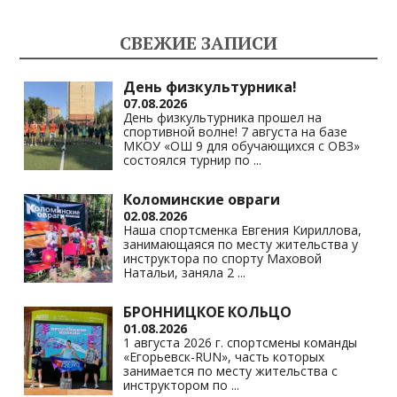
o
gr
s
y
kl
a
A
Li
СВЕЖИЕ ЗАПИСИ
as
m
p
n
s
p
k
День физкультурника!
07.08.2026
ni
День физкультурника прошел на
спортивной волне! 7 августа на базе
ki
МКОУ «ОШ 9 для обучающихся с ОВЗ»
состоялся турнир по
...
Коломинские овраги
02.08.2026
Наша спортсменка Евгения Кириллова,
занимающаяся по месту жительства у
инструктора по спорту Маховой
Натальи, заняла 2
...
БРОННИЦКОЕ КОЛЬЦО
01.08.2026
1 августа 2026 г. спортсмены команды
«Егорьевск-RUN», часть которых
занимается по месту жительства с
инструктором по
...