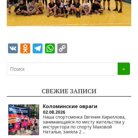
V
O
T
W
C
K
d
el
h
o
n
e
at
p
o
gr
s
y
kl
a
A
Li
СВЕЖИЕ ЗАПИСИ
as
m
p
n
s
p
k
Коломинские овраги
02.08.2026
ni
Наша спортсменка Евгения Кириллова,
занимающаяся по месту жительства у
ki
инструктора по спорту Маховой
Натальи, заняла 2
...